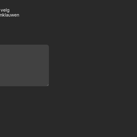
 velg
emklauwen