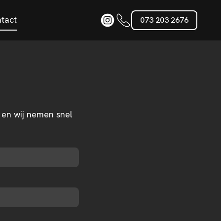
tact
073 203 2676
n en wij nemen snel